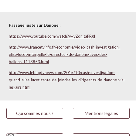
Passage juste sur Danone
:
https://www.youtube.com/watch?v=yZdhitaFRgI
http://www.francetvinfo.fr/economie/video-cash-investigation-
elise-lucet-interpelle-le-directeur-de-danone-avec-des-
ballons_1113853.html
http://www.leblogtvnews.com/2015/10/cash-investigation-
quand-elise-lucet-tente-de-joindre-les-dirigeants-de-danone-via-
les-airs.html
Qui sommes nous ?
Mentions légales