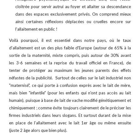
cloîtrée pour servir autrui au foyer et allaiter sa descendance
dans des espaces exclusivement privés. On comprend mieux
ainsi certaines réflexions
déplacées ou cruelles encore
sur
l'allaitement en public !
Voilà pourquoi, il est essentiel dans notre pays, où le taux
d'allaitement est un des plus faible d'Europe (autour de 65% à la
sortie de la maternité, mixte compris, puis autour de 30% avant
les 3-6 semaines et la reprise du travail officiel en France), de
tenter de protéger au maximum les jeunes parents des effets
néfastes de la publicité. Surtout de celles sur le lait industriel non
"maternisé", ce
qui
porte à confusion expr
ès avec le lait de mère,
mais
bien
"infantile" (pour les enfants qui n'ont pas accès
au lait
humain
), puisque à base de lait de vache modifié génétiquement et
chimiquement
;
comme évite toujo
urs clairement
de le préciser les
firmes industriels dans leurs slogans.
Et
surtout durant de la mise
en place de l’allaitement avec le lait 1er âge ou même ensuite
(juste 2 âge alors que bien plus).