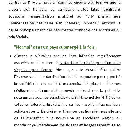
contrainte !" Mais, nous en sommes encore bien loin
v
u que la
plupart des français, au caractère
plutôt
latin,
idéalisent
toujours l'alimentation artificiel au "bib" plutôt que
l'alimentation naturelle aux "nénés"
, "nibards", "nichons"
à
cause principalement des récurrentes
connotations érotiques du
sein
féminin
.
"Normal" dans un pays submergé à la fois :
d'image publicitaires sur le
s
lait
s
infantile
s
régulièrement
associés au lait maternel.
Noter bien le pluriel pour l'un et le
singulier pour l'autre
, Alors que cela devrait être plutôt
l'inverse vu la standardisation du lait en poudre par rapport à
s
s
la variété des divers lait
maternel
... En plus, les femmes
négligent constamment le pouvoir colossal que la publicité,
notamment pour les Substitut du Lait Maternel des 4 T (tétine,
totoche, téterelle, tire-lait...), a sur leur esprit, influence leurs
achats et perturbe clairement leur perception même qu'elle ont
de l'alimentation d'un nourrisson en Occident. Région du
monde noyé littéralement de slogans et images répétitives en