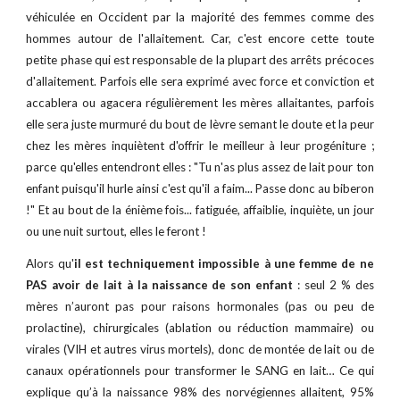
véhiculée en Occident par la majorité des femmes comme des
hommes autour de l'allaitement. Car, c'est encore cette toute
petite phase qui est responsable de la plupart des arrêts précoces
d'allaitement. Parfois elle sera exprimé avec force et conviction et
accablera ou agacera régulièrement les mères allaitantes, parfois
elle sera juste murmuré du bout de lèvre semant le doute et la peur
chez les mères inquiètent d'offrir le meilleur à leur progéniture ;
parce qu'elles entendront elles : "Tu n'as plus assez de lait pour ton
enfant puisqu'il hurle ainsi c'est qu'il a faim... Passe donc au biberon
!" Et au bout de la énième fois... fatiguée, affaiblie, inquiète, un jour
ou une nuit surtout, elles le feront !
Alors qu'
il est techniquement impossible à une femme de ne
PAS avoir de lait à la naissance de son enfant
: seul 2 % des
mères n’auront pas pour raisons hormonales (pas ou peu de
prolactine), chirurgicales (ablation ou réduction mammaire) ou
virales (VIH et autres virus mortels), donc de montée de lait ou de
canaux opérationnels pour transformer le SANG en lait… Ce qui
explique qu’à la naissance 98% des norvégiennes allaitent, 95%