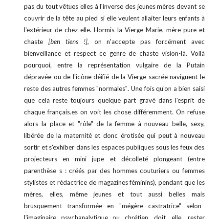
pas du tout vêtues elles
à l'inverse
des jeunes mères devant se
couvrir de la tête au pied si elle veulent allaiter
leurs enfants à
l'extérieur de chez elle
. H
ormis la Vierge Marie, mère pure et
chaste
[ben tiens !],
on n'accepte pas forcément avec
bienveillance et respect ce genre de chaste vision-là.
Voilà
pourquoi, entre l
a représentation vulgaire
de la Putain
dép
ravée
ou de l
'icône déifié
de la Vierge sacrée naviguent le
reste des autres femmes
"normales"
. Une fois qu'on a bien saisi
que cela reste toujours
quelque part
gravé dans l'esprit de
chaque français.es on
voit les chose différemment. On refuse
alors
la place et "rôle" de la femme à nouveau belle, sexy,
libérée de la matern
ité
et donc érotisé
e qui
peut à no
uveau
sortir et s'exhiber dans
l
es espaces publiques sous les feux des
projecteurs en mini jupe et décolleté plongeant (entre
parenthèse s : créés par des hommes couturiers ou femmes
stylistes et rédactrice de magazines féminins), pendant que l
es
mères, elles, même jeunes et tout aussi belles mais
brusquement transformée en "m
é
gère castratrice" selon
l'imaginaire psychanalytique ou chrétien, doit, elle, rester