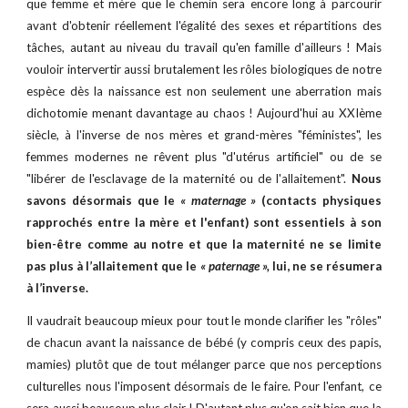
que femme et mère que le chemin sera encore long à parcourir
avant d'obtenir réellement l'égalité des sexes et répartitions des
tâches, autant au niveau du travail qu'en famille d'ailleurs ! Mais
vouloir intervertir aussi brutalement les rôles biologiques de notre
espèce dès la naissance est non seulement une aberration mais
dichotomie menant davantage au chaos ! Aujourd'hui au XXIème
siècle, à l'inverse de nos mères et grand-mères "féministes", les
femmes modernes ne rêvent plus "d'utérus artificiel" ou de se
"libérer de l'esclavage de la maternité ou de l'allaitement".
Nous
savons désormais que le
« maternage »
(contacts physiques
rapprochés entre la mère et l'enfant) sont essentiels à son
bien-être comme au notre et que la maternité ne se limite
pas plus à l’allaitement que le
« paternage »,
lui, ne se résumera
à l’inverse.
Il vaudrait beaucoup mieux pour tout le monde clarifier les "rôles"
de chacun avant la naissance de bébé (y compris ceux des papis,
mamies) plutôt que de tout mélanger parce que nos perceptions
culturelles nous l'imposent désormais de le faire. Pour l'enfant, ce