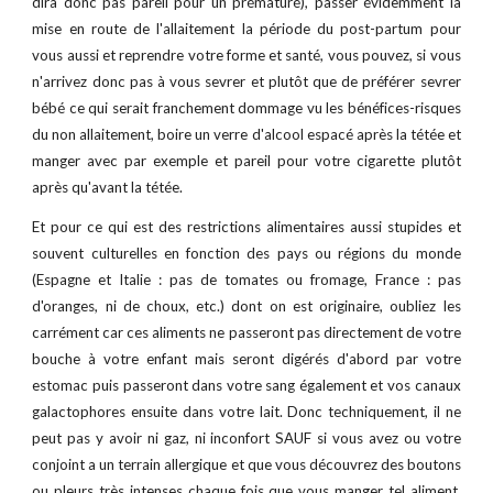
dira donc pas pareil pour un prématuré), passer évidemment la
mise en route de l'allaitement la période du post-partum pour
vous aussi et reprendre votre forme et santé, vous pouvez, si vous
n'arrivez donc pas à vous sevrer et plutôt que de préférer sevrer
bébé ce qui serait franchement dommage vu les bénéfices-risques
du non allaitement, boire un verre d'alcool espacé après la tétée et
manger avec par exemple et pareil pour votre cigarette plutôt
après qu'avant la tétée.
Et pour ce qui est des restrictions alimentaires aussi stupides et
souvent culturelles en fonction des pays ou régions du monde
(Espagne et Italie : pas de tomates ou fromage, France : pas
d'oranges, ni de choux, etc.) dont on est originaire, oubliez les
carrément car ces aliments ne passeront pas directement de votre
bouche à votre enfant mais seront digérés d'abord par votre
estomac puis passeront dans votre sang également et vos canaux
galactophores ensuite dans votre lait. Donc techniquement, il ne
peut pas y avoir ni gaz, ni inconfort SAUF si vous avez ou votre
conjoint a un terrain allergique et que vous découvrez des boutons
ou pleurs très intenses chaque fois que vous manger tel aliment.