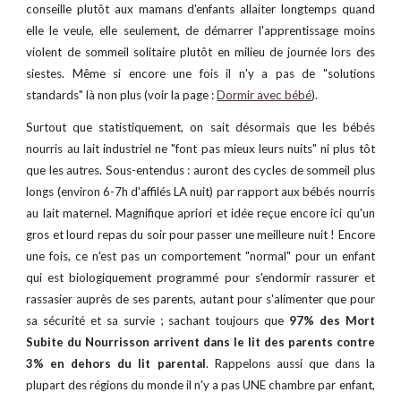
conseille plutôt aux mamans d'enfants allaiter longtemps quand
elle le veule, elle seulement, de démarrer l'apprentissage moins
violent de sommeil solitaire plutôt en milieu de journée lors des
siestes. Même si encore une fois il n'y a pas de "solutions
standards" là non plus (voir la page :
Dormir avec bébé
).
Surtout que statistiquement, on sait désormais que les bébés
nourris au lait industriel ne "font pas mieux leurs nuits" ni plus tôt
que les autres. Sous-entendus : auront des cycles de sommeil plus
longs (environ 6-7h d'affilés LA nuit) par rapport aux bébés nourris
au lait maternel. Magnifique apriori et idée reçue encore ici qu'un
gros et lourd repas du soir pour passer une meilleure nuit ! Encore
une fois, ce n'est pas un comportement "normal" pour un enfant
qui est biologiquement programmé pour s'endormir rassurer et
rassasier auprès de ses parents, autant pour s'alimenter que pour
sa sécurité et sa survie ; sachant toujours que
97% des Mort
Subite du Nourrisson arrivent dans le lit des parents contre
3% en dehors du lit parental
. Rappelons aussi que dans la
plupart des régions du monde il n'y a pas UNE chambre par enfant,