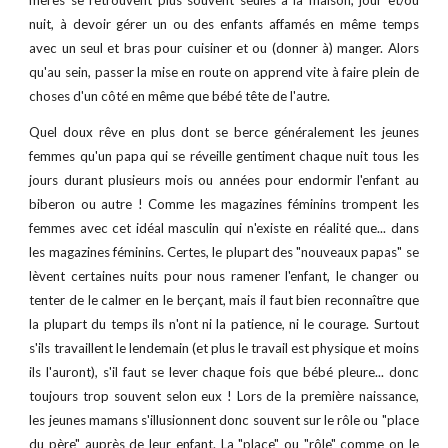
mères se retrouvent
plus souvent seules à la maison, jour et/ou
nuit, à devoir gérer un ou des enfants affamés en même temps
avec un seul et bras pour cuisiner et ou (donner à) manger. Alors
qu'au sein, passer la mise en route on apprend vite à faire plein de
choses d'un côté en même que bébé tête de l'autre.
Quel doux rêve en plus
dont se berce généralement les jeunes
femmes
qu'un papa qui se réveille gentiment chaque nuit tous les
jours durant plusieurs mois ou années pour endormir l'enfant au
biberon ou autre ! Comme les magazines féminins trompent les
femmes avec cet idéal masculin qui n'existe en réalité que... dans
les magazines féminins. Certes, le plupart des "nouveaux papas" se
lèvent certaines nuits pour nous ramener l'enfant, le changer ou
tenter de le calmer en le berçant, mais il faut bien reconnaître que
la plupart du temps ils n'ont ni la patience, ni le courage. Surtout
s'ils travaillent le lendemain (et plus le travail est physique et moins
ils l'auront), s'il faut se lever chaque fois que bébé pleure... donc
toujours trop souvent selon eux ! Lors de la première naissance,
les jeunes mamans s'illusionnent donc souvent sur le rôle ou "place
du père" auprès de leur enfant. La "place" ou "rôle" comme on le