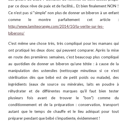
par ce doux rêve de paix et de facilité... Et bien finalement NON !
Ce n'est pas si "simple" non plus de donner un biberon à un enfant
comme le montre parfaitement cet article :
http://www.lamiteorange.com/2014/10/la-verite-sur-les-
biberons/
C'est même une chose très, très compliqué pour les mamans qui
ont pratiqué les deux donc qui peuvent comparer. Après la mise
en route d
es premières semaines, c
'est
b
ea
ucoup
plus compliqué
au quotidien de donner un biberon qu'
une tétée
: à cause de la
manipulation des ustensiles (nettoyage minutieux si ce n'est
stérilisation dès que bébé est de petit poids ou malade), des
ingrédients (eaux de source ou minérales, laits en poudre à
réhydrater et de différentes marques qu'il faut bien tester
plusieurs fois avant de trouver le "bon") comme du
conditionnement et de la préparation : conservation, transport
autant que le temps de chauffe et le lieu adéquat pour tout
préparer pendant que bébé s'impatiente, évidemment !