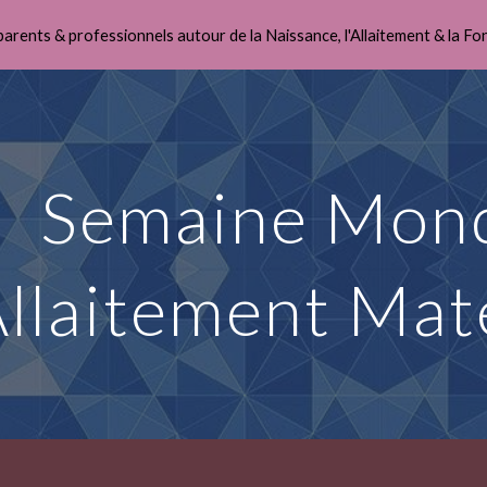
parents & professionnels autour de la Naissance, l'Allaitement & la Fo
ip to main content
Skip to navigat
Semaine Mond
Allaitement Ma