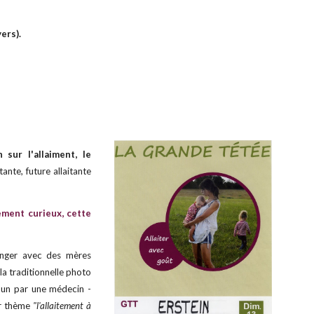
yers).
sur l'allaiment, le
tante, future allaitante
lement curieux,
c
ette
hanger avec des mères
 la traditionnelle photo
 un par une médecin -
r thème
"l'allaitement à