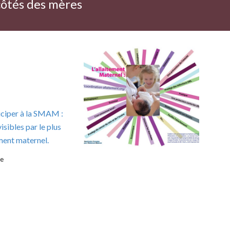
 côtés des mères
iciper à la SMAM :
sibles par le plus
ement maternel.
te