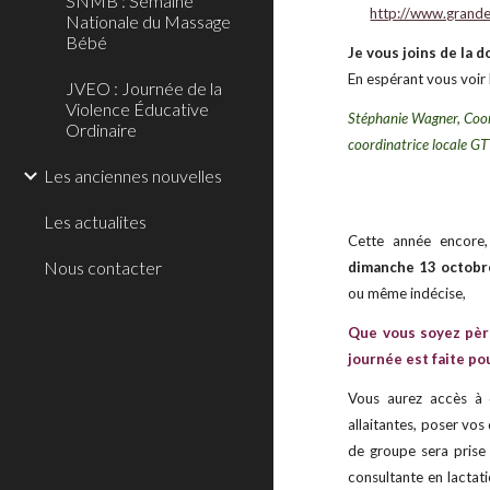
SNMB : Semaine
http://www.grande
Nationale du Massage
Bébé
Je vous joins de la d
En espérant vous voir 
JVEO : Journée de la
Violence Éducative
Stéphanie Wagner,
C
oo
Ordinaire
coordinatrice locale GT
Les anciennes nouvelles
Les actualites
Cette année encore,
Nous contacter
dimanche 13 octobre
ou même indécise,
Que vous soyez père
journée est faite po
Vous aurez accès à d
allaitantes, poser vos
de groupe sera prise
consultante en lactati