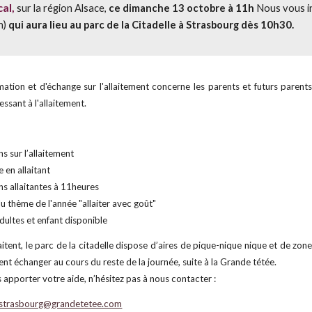
cal
,
sur la région Alsace,
ce dimanche 13 octobre à 11h
Nous vous in
n)
qui aura lieu au parc de la Citadelle à Strasbourg dès 10h30
.
mation et d'échange sur l'allaitement concerne les parents et futurs parents
essant à l'allaitement.
ns sur l’allaitement
 en allaitant
s allaitantes à 11heures
u thème de l'année "allaiter avec goût"
ultes et enfant disponible
itent, le parc de la citadelle dispose d’aires de pique-nique nique et de zon
ent échanger au cours du reste de la journée, suite à la Grande tétée.
 apporter votre aide, n’hésitez pas à nous contacter :
tstrasbourg@grandetetee.com