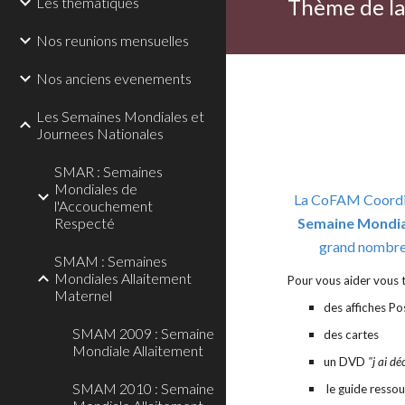
Les thematiques
Thème de l
Nos reunions mensuelles
Nos anciens evenements
Les Semaines Mondiales et
Journees Nationales
SMAR : Semaines
Mondiales de
La CoFAM Coordina
l'Accouchement
Respecté
Semaine Mondial
grand nombre d
SMAM : Semaines
Mondiales Allaitement
Pour vous aider vous 
Maternel
des affiches Po
SMAM 2009 : Semaine
des cartes
Mondiale Allaitement
un DVD
"j ai dé
SMAM 2010 : Semaine
le guide ressou