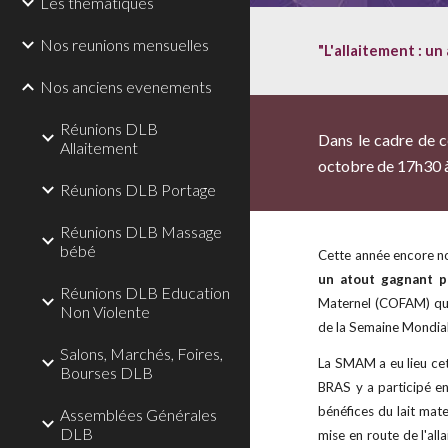
Les thematiques
Nos reunions mensuelles
"L'allaitement : un
Nos anciens evenements
Réunions DLB
Dans le cadre de 
Allaitement
octobre de 17h30 à 
Réunions DLB Portage
Réunions DLB Massage
bébé
Cette année encore no
un atout gagnant p
Réunions DLB Education
Maternel (COFAM) qui 
Non Violente
de la Semaine Mondial
Salons, Marchés, Foires,
La SMAM a eu lieu ce
Bourses DLB
BRAS y a participé en
bénéfices du lait mat
Assemblées Générales
DLB
mise en route de l'all