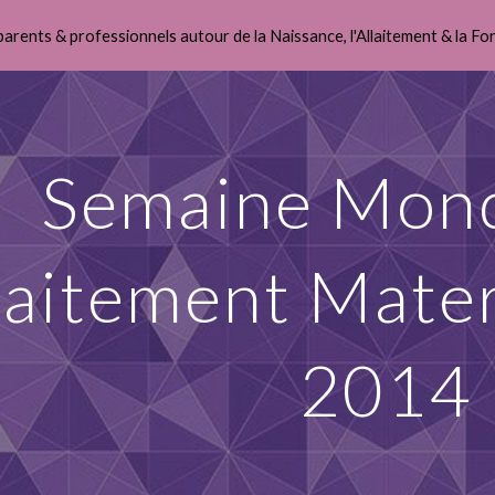
parents & professionnels autour de la Naissance, l'Allaitement & la Fo
ip to main content
Skip to navigat
Semaine Mond
llaitement Mat
2014