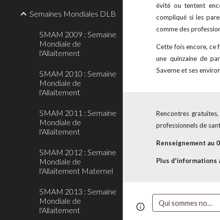
évité ou tentent enco
Semaines Mondiales DLB
compliqué si les pare
comme des profession
SMAM 2009 : Semaine
Mondiale de
Cette fois encore, ce
l'Allaitement
une quinzaine de pa
Saverne et ses environ
SMAM 2010 : Semaine
Mondiale de
l'Allaitement
SMAM 2011 : Semaine
R
encontres gratuites,
Mondiale de
professionnels de sant
l'Allaitement
Renseignement au 0
SMAM 2012 : Semaine
Mondiale de
Plus d'informations a
l'Allaitement Maternel
SMAM 2013 : Semaine
Mondiale de
Qui sommes nous ?
Page
Google Sites
l'Allaitement