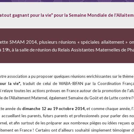
 atout gagnant pour la vie" pour la
Semaine Mondiale de l'Allaite
cette SMAM 2014, plusieurs
réunions « spéciales allaitement » ont
19h, à la salle de réunion du Relais Assistantes Maternelles de P
tre association a pu proposer quelques réunions enrichissantes sur le thème
our la vie",
traduit de celui de WABA-IBFAN par la Coordination Françai
relaye toutes les actions prévues en France autour de la promotion de l'all
e de l'Allaitement Maternel, également Semaine du Goût et de Lutte contre l
tte année du
dimanche 12 au 19 octobre 2014,
et comme chaque année, l
 accueillant les parents, futurs parents et professionnels pour parler des n
ernel, et afin surtout de les préparer aux nombreux pièges ou idées reçues q
aitement en France ! Certains ont d'ailleurs souhaité simplement témoigner d