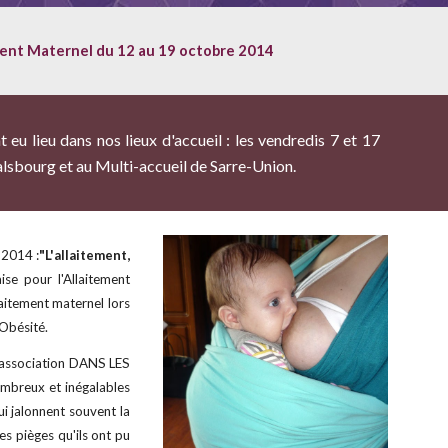
ment Maternel du 12 au 19 octobre 2014
 eu lieu dans nos lieux d'accueil : les vendredis 7 et 17
halsbourg et au Multi-accueil de Sarre-Union.
 2014 :
"L'allaitement,
se pour l'Allaitement
aitement maternel lors
'Obésité.
'association DANS LES
ombreux et inégalables
ui jalonnent souvent la
es pièges qu'ils ont pu