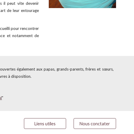
s il peut vite devenir
part de leur entourage
ueilli pour rencontrer
sace et notamment de
t ouvertes également aux papas, grands-parents, frères et sœurs,
vres à disposition.
ml
"
Liens utiles
Nous conctater