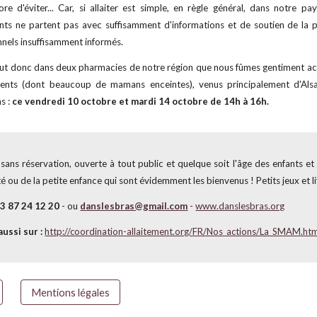
re d'éviter... Car, si allaiter est simple, en règle général, dans notre pay
nts ne partent pas avec suffisamment d'informations et de soutien de la 
nels insuffisamment informés.
 fut donc dans deux pharmacies de notre région que nous fûmes gentiment acc
rents (dont beaucoup de mamans enceintes), venus principalement d'Al
s :
ce vendredi 10 octobre et mardi 14 octobre de 14h à 16h.
 sans réservation, ouverte à tout public et quelque soit l'âge des enfants e
é ou de la petite enfance qui sont évidemment les bienvenus ! Petits jeux et li
3 87 24 12 20
- ou
danslesbras@gmail.com
-
www.danslesbras.org
ussi sur :
http://coordination-allaitement.org/FR/Nos_actions/La_SMAM.ht
Mentions légales
Report abuse